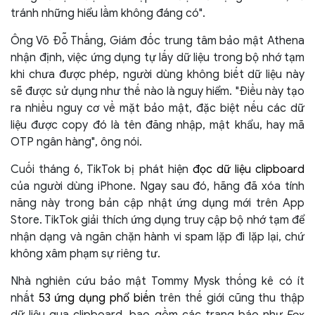
tránh những hiểu lầm không đáng có".
Ông Võ Đỗ Thắng, Giám đốc trung tâm bảo mật Athena
nhận định, việc ứng dụng tự lấy dữ liệu trong bộ nhớ tạm
khi chưa được phép, người dùng không biết dữ liệu này
sẽ được sử dụng như thế nào là nguy hiểm. "Điều này tạo
ra nhiều nguy cơ về mặt bảo mật, đặc biệt nếu các dữ
liệu được copy đó là tên đăng nhập, mật khẩu, hay mã
OTP ngân hàng", ông nói.
Cuối tháng 6, TikTok bị phát hiện
đọc dữ liệu clipboard
của người dùng iPhone. Ngay sau đó, hãng đã xóa tính
năng này trong bản cập nhật ứng dụng mới trên App
Store. TikTok giải thích ứng dụng truy cập bộ nhớ tạm để
nhận dạng và ngăn chặn hành vi spam lặp đi lặp lại, chứ
không xâm phạm sự riêng tư.
Nhà nghiên cứu bảo mật Tommy Mysk thống kê có ít
nhất
53 ứng dụng phổ biến
trên thế giới cũng thu thập
dữ liệu qua clipboard, bao gồm các trang báo như
Fox