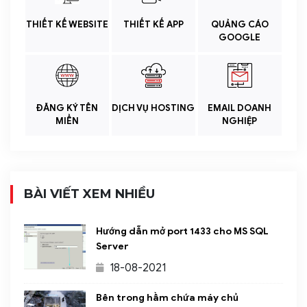
THIẾT KẾ WEBSITE
THIẾT KẾ APP
QUẢNG CÁO
GOOGLE
ĐĂNG KÝ TÊN
DỊCH VỤ HOSTING
EMAIL DOANH
MIỀN
NGHIỆP
BÀI VIẾT XEM NHIỀU
Hướng dẫn mở port 1433 cho MS SQL
Server
18-08-2021
Bên trong hầm chứa máy chủ