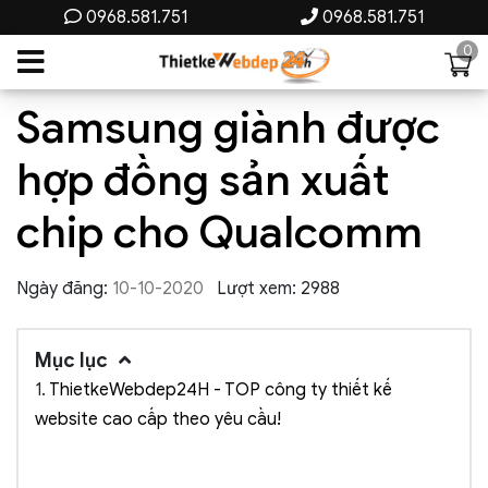
0968.581.751
0968.581.751
Trang chủ
Tin tức Công nghệ
0
Samsung giành được
hợp đồng sản xuất
chip cho Qualcomm
Ngày đăng:
10-10-2020
Lượt xem: 2988
Mục lục
1.
ThietkeWebdep24H - TOP công ty thiết kế
website cao cấp theo yêu cầu!