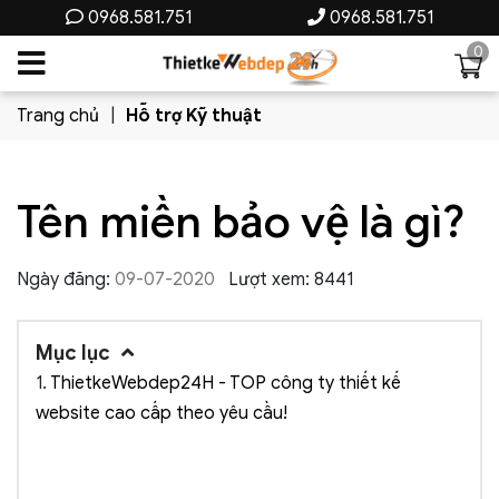
0968.581.751
0968.581.751
0
Trang chủ
Hỗ trợ Kỹ thuật
Tên miền bảo vệ là gì?
Ngày đăng:
09-07-2020
Lượt xem: 8441
Mục lục
1.
ThietkeWebdep24H - TOP công ty thiết kế
website cao cấp theo yêu cầu!