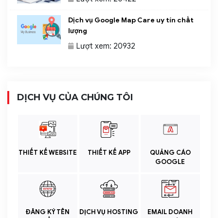
Dịch vụ Google Map Care uy tín chất
lượng
Lượt xem: 20932
DỊCH VỤ CỦA CHÚNG TÔI
THIẾT KẾ WEBSITE
THIẾT KẾ APP
QUẢNG CÁO
GOOGLE
ĐĂNG KÝ TÊN
DỊCH VỤ HOSTING
EMAIL DOANH