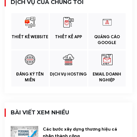
DỊCH VỤ CỦA CHÚNG TÔI
THIẾT KẾ WEBSITE
THIẾT KẾ APP
QUẢNG CÁO
GOOGLE
ĐĂNG KÝ TÊN
DỊCH VỤ HOSTING
EMAIL DOANH
MIỀN
NGHIỆP
BÀI VIẾT XEM NHIỀU
Các bước xây dựng thương hiệu cá
nhân thành công