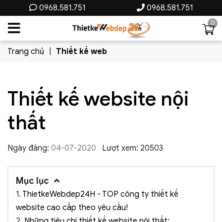
0968.581.751
0968.581.751
0
Trang chủ
Thiết kế web
Thiết kế website nội
thất
Ngày đăng:
04-07-2020
Lượt xem: 20503
Mục lục
1.
ThietkeWebdep24H - TOP công ty thiết kế
website cao cấp theo yêu cầu!
2.
Những tiêu chí thiết kế website nội thất: