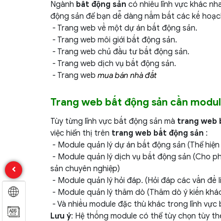
Ngành
bất động sản
có nhiều lĩnh vực khác nh
động sản để bạn dễ dàng nắm bắt các kế hoạ
- Trang web về một dự án bất động sản.
- Trang web môi giới bất động sản.
- Trang web chủ đầu tư bất động sản.
- Trang web dịch vụ bất động sản.
- Trang web
mua bán nhà đất
Trang web bất động sản cần module
Tùy từng lĩnh vực bất động sản mà
trang web 
việc hiển thị trên
trang web bất động sản
:
- Module quản lý dự án bất động sản (Thể hiện 
- Module quản lý dịch vụ bất động sản (Cho p
sản chuyên nghiệp)
- Module quản lý hỏi đáp. (Hỏi đáp các vấn đề l
- Module quản lý thăm dò (Thăm dò ý kiến khá
- Và nhiều module đặc thù khác trong lĩnh vực
Lưu ý
: Hệ thống module có thể tùy chọn tùy t