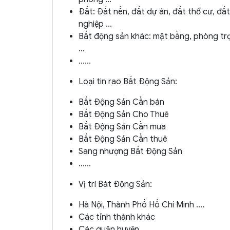
Đất: Đất nền, đất dự án, đất thổ cư, đấ
nghiệp ...
Bất động sản khác: mặt bằng, phòng tr
...
......
Loại tin rao Bất Động Sản:
Bất Động Sản Cần bán
Bất Động Sản Cho Thuê
Bất Động Sản Cần mua
Bất Động Sản Cần thuê
Sang nhượng Bất Động Sản
......
Vị trí Bát Động Sản:
Hà Nội, Thành Phố Hố Chí Minh ....
Các tỉnh thành khác
Các quận huyện