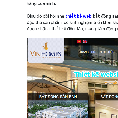
hàng của mình.
11.3.
Hỗ Trợ trực tuyến:
11.4.
Tỉ giá: lấy nguồn từ ngân hàng Vi
Điều đó đòi hỏi
nhà
thiết kế web
bất động sả
11.5.
Thăm dò thị hiếu:
đặc thù sản phẩm, có kinh nghiệm triển khai, k
11.6.
Thống kê truy cập:
được những thiết kế độc đáo, mang tầm đẳng 
11.7.
Thông tin cần biết khác: