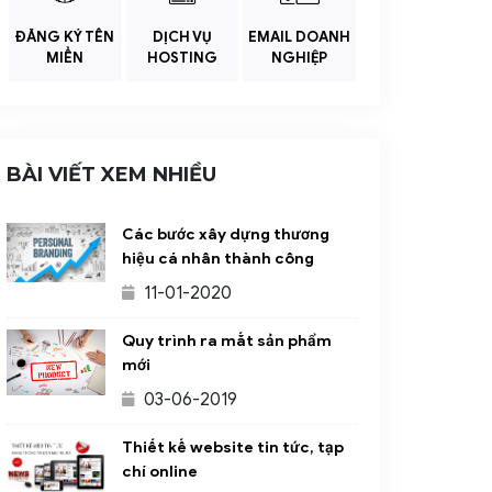
ĐĂNG KÝ TÊN
DỊCH VỤ
EMAIL DOANH
MIỀN
HOSTING
NGHIỆP
BÀI VIẾT XEM NHIỀU
Các bước xây dựng thương
hiệu cá nhân thành công
11-01-2020
Quy trình ra mắt sản phẩm
mới
03-06-2019
Thiết kế website tin tức, tạp
chí online