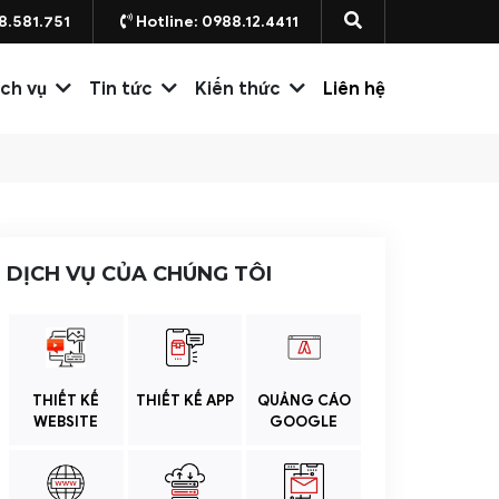
8.581.751
Hotline: 0988.12.4411
ịch vụ
Tin tức
Kiến thức
Liên hệ
DỊCH VỤ CỦA CHÚNG TÔI
THIẾT KẾ
THIẾT KẾ APP
QUẢNG CÁO
WEBSITE
GOOGLE