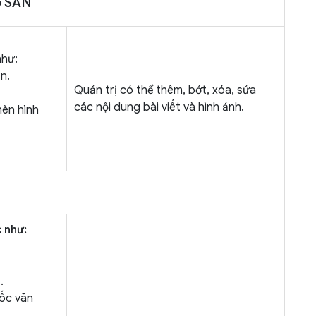
G SẢN
như:
n.
Quản trị có thể thêm, bớt, xóa, sửa
các nội dung bài viết và hình ảnh.
hèn hình
 như:
.
 ốc văn