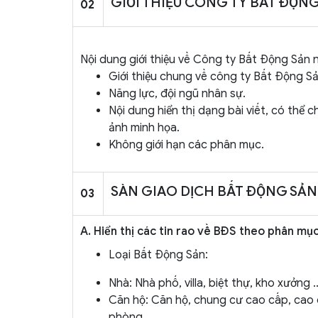
GIỚI THIỆU CÔNG TY BÁT ĐỘN
02
Nội dung giới thiệu về Công ty Bất Động Sản 
Giới thiệu chung về công ty Bất Động Sả
Năng lực, đội ngũ nhân sự.
Nội dung hiển thị dạng bài viết, có thể c
ảnh minh họa.
Không giới hạn các phân mục.
SÀN GIAO DỊCH BẤT ĐỘNG SẢN
03
A. Hiển thị các tin rao về BĐS theo phân mục
Loại Bất Động Sản:
Nhà: Nhà phố, villa, biệt thự, kho xưởng ..
Căn hộ: Căn hộ, chung cư cao cấp, cao
phòng ...