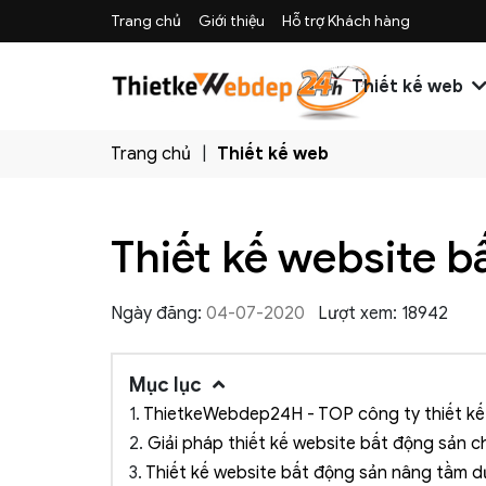
Trang chủ
Giới thiệu
Hỗ trợ Khách hàng
Thiết kế web
Trang chủ
Thiết kế web
Thiết kế website b
Ngày đăng:
04-07-2020
Lượt xem: 18942
Mục lục
1.
ThietkeWebdep24H - TOP công ty thiết kế 
2.
Giải pháp thiết kế website bất động sản c
3.
Thiết kế website bất động sản nâng tầm d