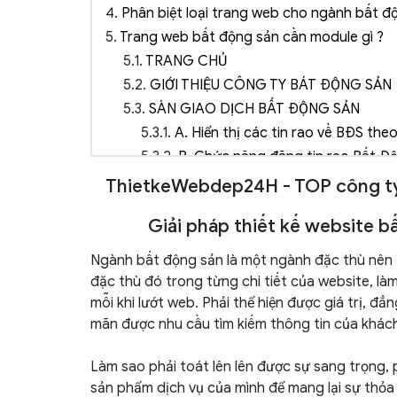
4.
Phân biệt loại trang web cho ngành bất đ
5.
Trang web bất động sản cần module gì ?
5.1.
TRANG CHỦ
5.2.
GIỚI THIỆU CÔNG TY BÁT ĐỘNG SẢN
5.3.
SÀN GIAO DỊCH BẤT ĐỘNG SẢN
5.3.1.
A. Hiển thị các tin rao về BĐS th
5.3.2.
B. Chức năng đăng tin rao Bất Đ
5.4.
DỰ ÁN BẤT ĐỘNG SẢN
ThietkeWebdep24H - TOP công ty 
5.
DỊCH VỤ
Giải pháp thiết kế website b
6.
TIN TỨC
7.
THÀNH VIÊN
Ngành bất động sản là một ngành đặc thù nên
8.
TƯ VẤN - HỎI ĐÁP
đặc thù đó trong từng chi tiết của website, l
9.
LIÊN HỆ
mỗi khi lướt web. Phải thể hiện được giá trị, 
mãn được nhu cầu tìm kiếm thông tin của khác
10.
TÌM KIẾM NÂNG CAO
11.
CÁC TIỆN ÍCH KHÁC
Làm sao phải toát lên lên được sự sang trọng,
11.1.
Đặt banner quảng cáo, liên kết web
sản phẩm dịch vụ của mình để mang lại sự thỏ
11.2.
Giới thiệu qua email: