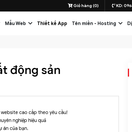
Giỏ hàng (0)
KD: 096
Mẫu Web
Thiết kế App
Tên miền - Hosting
D
ất động sản
website cao cấp theo yêu cầu!
huyên nghiệp hiệu quả
ự án của bạn.