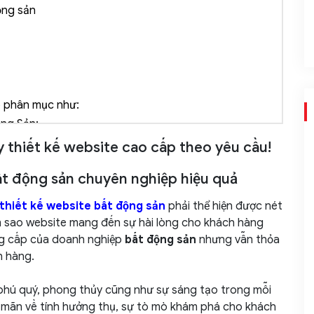
ộng sản
eo phân mục như:
ộng Sản:
thiết kế website cao cấp theo yêu cầu!
ất động sản chuyên nghiệp hiệu quả
thiết kế website bất động sản
phải thể hiện được nét
àm sao website mang đến sự hài lòng cho khách hàng
đẳng cấp của doanh nghiệp
bất động sản
nhưng vẫn thỏa
h hàng.
 phú quý, phong thủy cũng như sự sáng tạo trong mỗi
site:
a mãn về tính hưởng thụ, sự tò mò khám phá cho khách