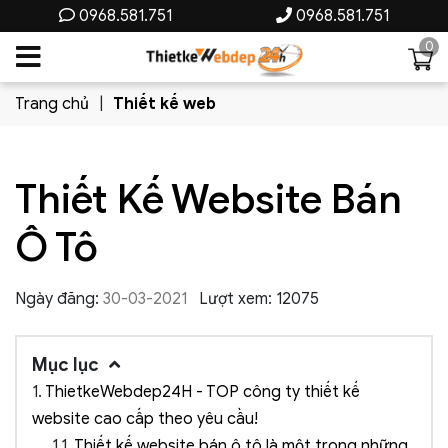
0968.581.751
0968.581.751
0
Trang chủ
Thiết kế web
Thiết Kế Website Bán
Ô Tô
Ngày đăng:
30-03-2021
Lượt xem: 12075
Mục lục
1.
ThietkeWebdep24H - TOP công ty thiết kế
website cao cấp theo yêu cầu!
1.1.
Thiết kế website bán ô tô là một trong những