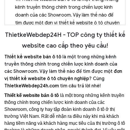
kênh truyền thông chính trong chiến lược kinh
doanh của các Showroom. Vậy làm thế nào để
tìm được một đơn vị thiết kế website ô tô chuyên
nghiệp? Cùng ThietkeWebdep24h.com tìm câu
ThietkeWebdep24H - TOP công ty thiết kế
trả lời nhé!
website cao cấp theo yêu cầu!
2.
Tầm quan trọng khi thiết kế Website bán ô tô
2.1.
Tìm kiếm và gia tăng số lượng khách hàng
Thiết kế website bán ô tô
là một trong những kênh
tiềm năng
truyền thông chính trong chiến lược kinh doanh của
2.2.
Gia tăng lợi thế cạnh tranh với các đối thủ
các Showroom. Vậy làm thế nào để tìm được một
đơn
2.3.
Mang thương hiệu ra thị trường toàn cầu
vị thiết kế website ô tô chuyên nghiệp
? Cùng
2.4.
Thể hiện đẳng cấp của Showroom
ThietkeWebdep24h.com
tìm câu trả lời nhé!
2.5.
Tăng doanh thu bán hàng
Thiết kế website bán ô tô
là một trong những kênh truyền
2.6.
Tiết kiệm chi phí quảng cáo, truyền thông
thông chính trong chiến lược kinh doanh của các
3.
Ai cần thiết kế Website ô tô
Showroom, công ty hay tập đoàn kinh doanh ô tô ở thị
trường Việt Nam. Rất dễ nhận ra điều này khi mà khách
4.
Những tiêu chí không thể thiếu khi thiết kế
hàng tiềm năng và khách hàng mục tiêu của thị trường ô tô
Website bán ô tô