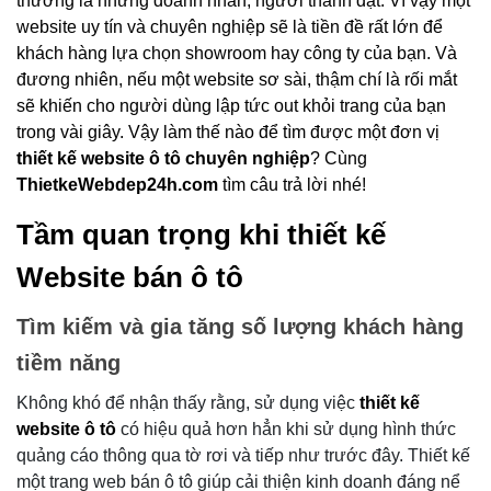
thường là những doanh nhân, người thành đạt. Vì vậy một
4.1.
Chất lượng hình ảnh
website uy tín và chuyên nghiệp sẽ là tiền đề rất lớn để
4.2.
Giao diện ấn tượng, hấp dẫn
khách hàng lựa chọn showroom hay công ty của bạn. Và
4.3.
Hệ thống quản lý nội dung
đương nhiên, nếu một website sơ sài, thậm chí là rối mắt
4.4.
Tích hợp đầy đủ các tính năng đặc trưng
sẽ khiến cho người dùng lập tức out khỏi trang của bạn
4.5.
Tương thích với mọi loại thiết bị
trong vài giây. Vậy làm thế nào để tìm được một đơn vị
5.
Tính năng của website bán ô tô
thiết kế
website ô tô
chuyên nghiệp
? Cùng
ThietkeWebdep24h.com
tìm câu trả lời nhé!
5.1.
Trang chủ website bán ô tô
5.2.
Trang giới thiệu
Tầm quan trọng khi thiết kế
5.3.
Trang sản phẩm - ô tô
Website bán ô tô
5.4.
Trang dịch vụ
5.5.
Trang tin tức
Tìm kiếm và gia tăng số lượng khách hàng
5.6.
Một số tính năng khác:
tiềm năng
6.
Tại sao nên lựa chọn ThietkeWebdep24H để thiết
kế website bán ô tô cho bạn?
Không khó để nhận thấy rằng, sử dụng việc
thiết kế
7.
Lời kết
website ô tô
có hiệu quả hơn hẳn khi sử dụng hình thức
quảng cáo thông qua tờ rơi và tiếp như trước đây. Thiết kế
một trang web bán ô tô giúp cải thiện kinh doanh đáng nể