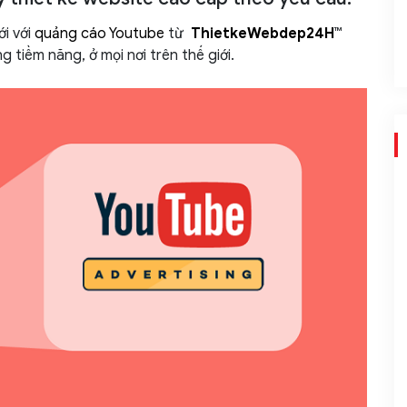
ới với
quảng cáo Youtube
từ
ThietkeWebdep24H
™
 tiềm năng, ở mọi nơi trên thế giới.