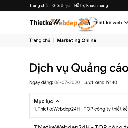
Trang chủ
Giới thiệu
Hỗ trợ Khách hàng
Thiết kế web
Trang chủ
Marketing Online
Dịch vụ Quảng cá
Ngày đăng:
06-07-2020
Lượt xem: 19140
Mục lục
1.
ThietkeWebdep24H - TOP công ty thiết kế 
ThietkeWebdep24H - TOP công ty 