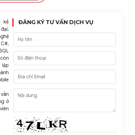
 kế
ĐĂNG KÝ TƯ VẤN DỊCH VỤ
đại,
nghệ
 C#,
SQL
còn
 lập
hành
bile
 vấn
ng ở
viên