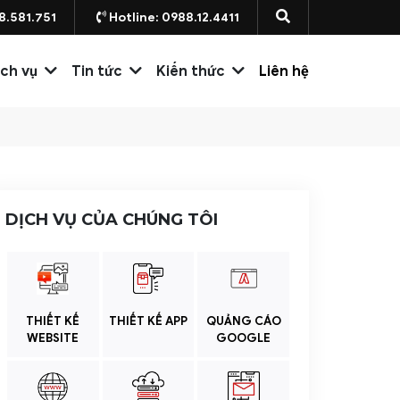
8.581.751
Hotline: 0988.12.4411
ịch vụ
Tin tức
Kiến thức
Liên hệ
DỊCH VỤ CỦA CHÚNG TÔI
THIẾT KẾ
THIẾT KẾ APP
QUẢNG CÁO
WEBSITE
GOOGLE