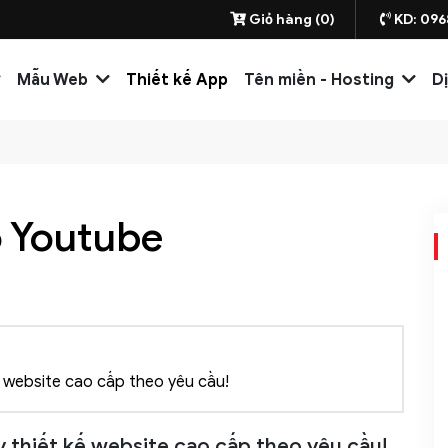
Giỏ hàng (0)
KD: 096
Mẫu Web
Thiết kế App
Tên miền - Hosting
D
o Youtube
website cao cấp theo yêu cầu!
thiết kế website cao cấp theo yêu cầu!