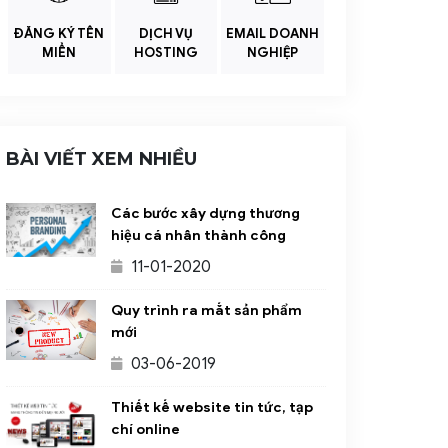
ĐĂNG KÝ TÊN
DỊCH VỤ
EMAIL DOANH
MIỀN
HOSTING
NGHIỆP
BÀI VIẾT XEM NHIỀU
Các bước xây dựng thương
hiệu cá nhân thành công
11-01-2020
Quy trình ra mắt sản phẩm
mới
03-06-2019
Thiết kế website tin tức, tạp
chí online