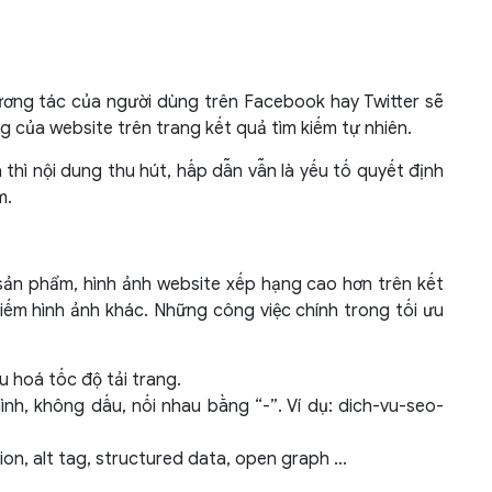
tương tác của người dùng trên Facebook hay Twitter sẽ
 của website trên trang kết quả tìm kiếm tự nhiên.
thì nội dung thu hút, hấp dẫn vẫn là yếu tố quyết định
m.
 sản phẩm, hình ảnh website xếp hạng cao hơn trên kết
iếm hình ảnh khác. Những công việc chính trong tối ưu
u hoá tốc độ tải trang.
ình, không dấu, nối nhau bằng “-”. Ví dụ: dich-vu-seo-
on, alt tag, structured data, open graph …