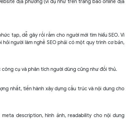
site địa phương (ví dụ như trên trang báo online địa
ức tạp, dễ gây rối rắm cho người mới tìm hiểu SEO. Vì
òi hỏi người làm nghề SEO phải có một quy trình cơ bản,
 công cụ và phân tích người dùng cũng như đối thủ.
ượng nhất, tiến hành xây dựng cấu trúc và nội dung cho
 meta description, hình ảnh, readability cho nội dung