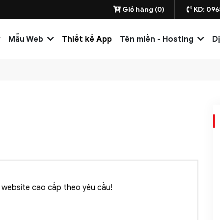
Giỏ hàng (0)
KD: 096
Mẫu Web
Thiết kế App
Tên miền - Hosting
D
website cao cấp theo yêu cầu!