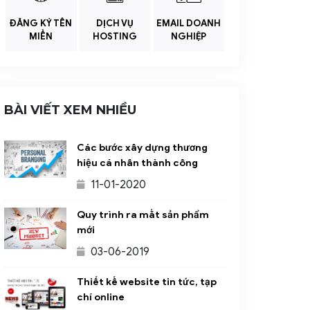
ĐĂNG KÝ TÊN
DỊCH VỤ
EMAIL DOANH
MIỀN
HOSTING
NGHIỆP
BÀI VIẾT XEM NHIỀU
Các bước xây dựng thương
hiệu cá nhân thành công
11-01-2020
Quy trình ra mắt sản phẩm
mới
03-06-2019
Thiết kế website tin tức, tạp
chí online