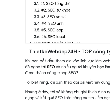
3.1.
#1. SEO tổng thể
3.2.
#2. SEO từ khóa
3.3.
#3. SEO social
3.4.
#4. SEO ảnh
3.5.
#5. SEO app
3.6.
#6. SEO local
4.
Quy trình cơ bản của SEO
5.
Khác biệt giữa SEO và Adwords
ThietkeWebdep24H - TOP công ty 
5.1.
Nhận diện SEO vs Adwords trên SERP
Khi bạn bắt đầu tham gia vào lĩnh vực làm w
5.2.
Nhầm lẫn về SEO vs Adwords
đã nghe tới
SEO
và nhiều người khuyên bạn là
6.
Mục tiêu của SEO
được thành công trong SEO?
7.
6 Lợi ích của Search Engine Optimization
Tôi biết rằng, khi bạn theo dõi bài viết này cũn
7.1.
1. Tối ưu ROI
7.1.1.
Ví dụ cách tính tỉ suất lợi nhuận RO
Nhưng ở đây, tôi sẽ không chỉ giải thích định
7.1.2.
Lưu ý khi tính ROI
dụng và kết quả SEO trên công cụ tìm kiếm bạn
7.2.
2. Chi phí hiệu quả
3.
3. Cải thiện trải nghiệm người dùng