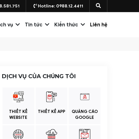
8.581.751
Hotline: 0988.12.4411
ịch vụ
Tin tức
Kiến thức
Liên hệ
DỊCH VỤ CỦA CHÚNG TÔI
THIẾT KẾ
THIẾT KẾ APP
QUẢNG CÁO
WEBSITE
GOOGLE