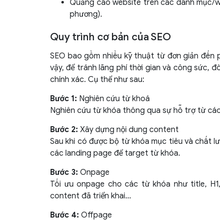
Quảng cáo website trên các danh mục/web
phương).
Quy trình cơ bản của SEO
SEO bao gồm nhiều kỹ thuật từ đơn giản đến ph
vậy, để tránh lãng phí thời gian và công sức, đ
chính xác. Cụ thể như sau:
Bước 1:
Nghiên cứu từ khoá
Nghiên cứu từ khóa thông qua sự hỗ trợ từ các
Bước 2:
Xây dựng nội dung content
Sau khi có được bộ từ khóa mục tiêu và chất l
các landing page để target từ khóa.
Bước 3:
Onpage
Tối ưu onpage cho các từ khóa như title, H1,
content đã triển khai…
Bước 4:
Offpage