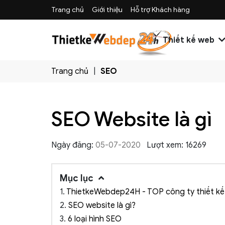
Trang chủ
Giới thiệu
Hỗ trợ Khách hàng
Thiết kế web
Trang chủ
SEO
SEO Website là gì
Ngày đăng:
05-07-2020
Lượt xem: 16269
Mục lục
1.
ThietkeWebdep24H - TOP công ty thiết kế 
2.
SEO website là gì?
3.
6 loại hình SEO