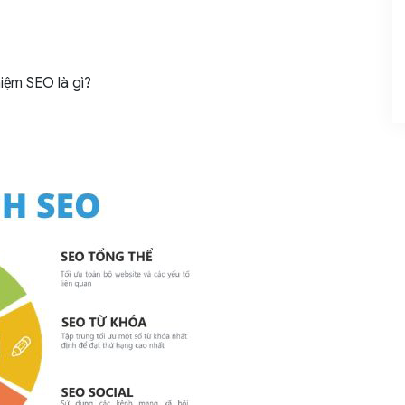
niệm SEO là gì?
 ban đầu
 tìm kiếm
in học là được